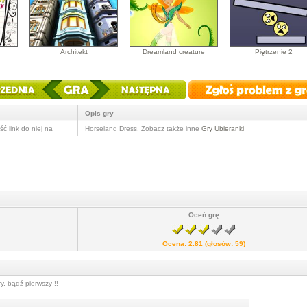
Architekt
Dreamland creature
Piętrzenie 2
Opis gry
ć link do niej na
Horseland Dress. Zobacz także inne
Gry Ubieranki
Oceń grę
Ocena:
2.81
(głosów:
59
)
, bądź pierwszy !!