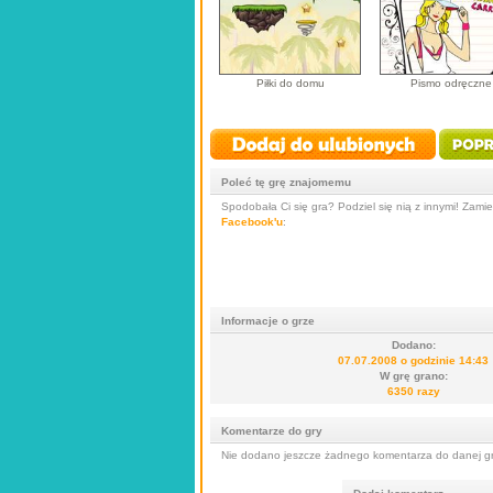
Piłki do domu
Pismo odręczne
Poleć tę grę znajomemu
Spodobała Ci się gra? Podziel się nią z innymi! Zamieś
Facebook'u
:
Informacje o grze
Dodano:
07.07.2008 o godzinie 14:43
W grę grano:
6350 razy
Komentarze do gry
Nie dodano jeszcze żadnego komentarza do danej gry