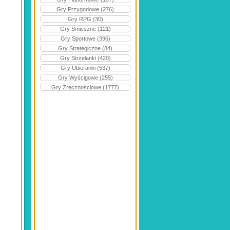
Gry Przygodowe (276)
Gry RPG (30)
Gry Śmieszne (121)
Gry Sportowe (396)
Gry Strategiczne (84)
Gry Strzelanki (420)
Gry Ubieranki (537)
Gry Wyścigowe (255)
Gry Zręcznościowe (1777)