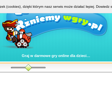
zek (cookies), dzięki którym nasz serwis może działać lepiej.
Dowiedz s
Graj w
darmowe gry online
dla dzieci…