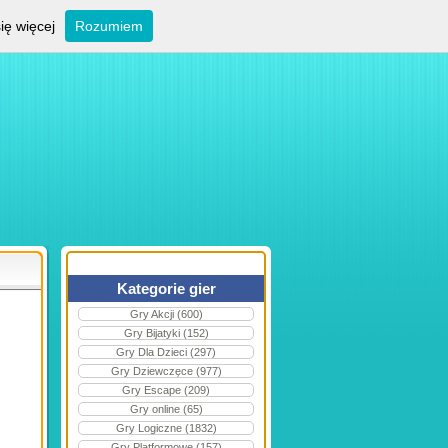
ię więcej
Rozumiem
Kategorie gier
Gry Akcji (600)
Gry Bijatyki (152)
Gry Dla Dzieci (297)
Gry Dziewczęce (977)
Gry Escape (209)
Gry online (65)
Gry Logiczne (1832)
Gry Platformowe (157)