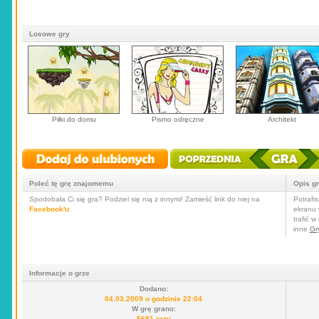
Losowe gry
Piłki do domu
Pismo odręczne
Architekt
Poleć tę grę znajomemu
Opis g
Spodobała Ci się gra? Podziel się nią z innymi! Zamieść link do niej na
Potrafi
Facebook'u
:
ekranu 
trafić 
inne
Gr
Informacje o grze
Dodano:
04.03.2009 o godzinie 22:04
W grę grano:
5681 razy