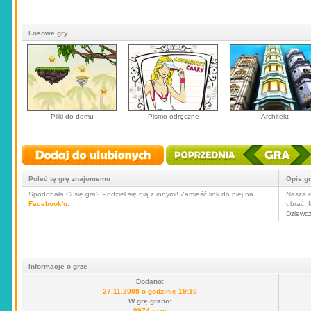
Losowe gry
Piłki do domu
Pismo odręczne
Architekt
Poleć tę grę znajomemu
Opis g
Spodobała Ci się gra? Podziel się nią z innymi! Zamieść link do niej na
Nasza d
Facebook'u
:
ubrać. 
Dziewc
Informacje o grze
Dodano:
27.11.2008 o godzinie 19:10
W grę grano:
9974 razy