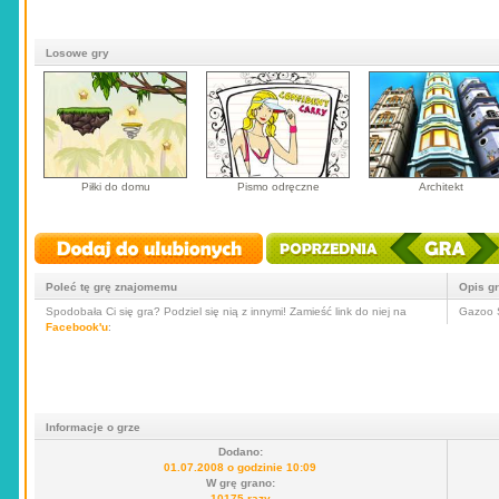
Losowe gry
Piłki do domu
Pismo odręczne
Architekt
Poleć tę grę znajomemu
Opis g
Spodobała Ci się gra? Podziel się nią z innymi! Zamieść link do niej na
Gazoo 
Facebook'u
:
Informacje o grze
Dodano:
01.07.2008 o godzinie 10:09
W grę grano:
10175 razy