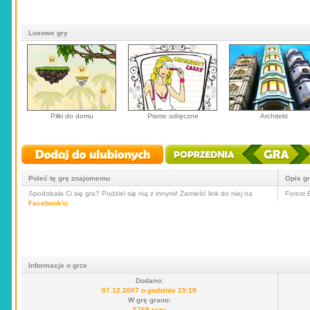
Losowe gry
Piłki do domu
Pismo odręczne
Architekt
Poleć tę grę znajomemu
Opis g
Spodobała Ci się gra? Podziel się nią z innymi! Zamieść link do niej na
Forest 
Facebook'u
:
Informacje o grze
Dodano:
07.12.2007 o godzinie 15:19
W grę grano:
5769 razy