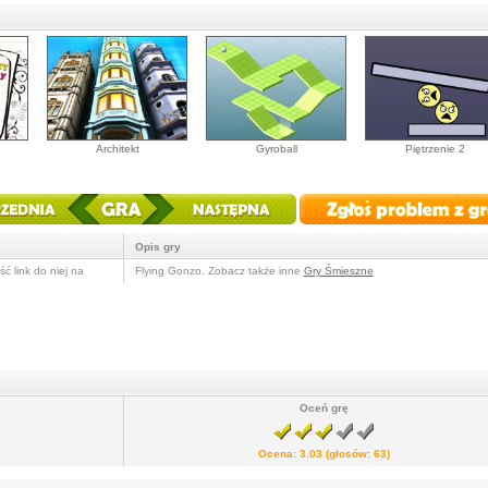
Architekt
Gyroball
Piętrzenie 2
Opis gry
ć link do niej na
Flying Gonzo. Zobacz także inne
Gry Śmieszne
Oceń grę
Ocena:
3.03
(głosów:
63
)