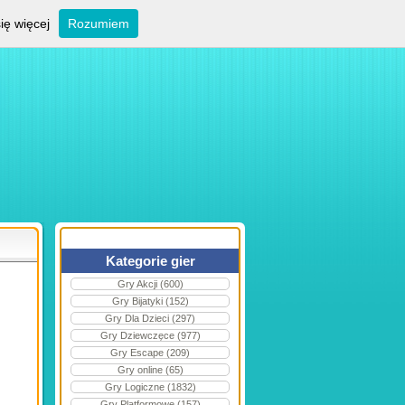
ię więcej
Rozumiem
Kategorie gier
Gry Akcji (600)
Gry Bijatyki (152)
Gry Dla Dzieci (297)
Gry Dziewczęce (977)
Gry Escape (209)
Gry online (65)
Gry Logiczne (1832)
Gry Platformowe (157)