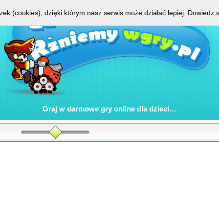
zek (cookies), dzięki którym nasz serwis może działać lepiej.
Dowiedz s
Graj w
darmowe gry online
dla dzieci…