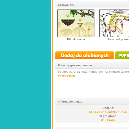
Losowe gry
Piłki do domu
Pismo odręczne
Poleć tę grę znajomemu
Spodobała Ci się gra? Podziel się nią z innymi! Zamieś
Facebook'u
:
Informacje o grze
Dodano:
13.11.2007 o godzinie 15:41
W grę grano:
8191 razy