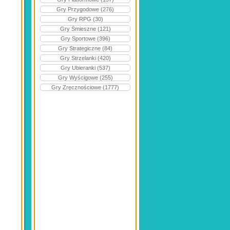
Gry Przygodowe (276)
Gry RPG (30)
Gry Śmieszne (121)
Gry Sportowe (396)
Gry Strategiczne (84)
Gry Strzelanki (420)
Gry Ubieranki (537)
Gry Wyścigowe (255)
Gry Zręcznościowe (1777)