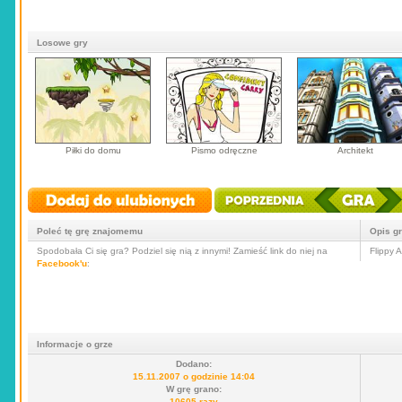
Losowe gry
Piłki do domu
Pismo odręczne
Architekt
Poleć tę grę znajomemu
Opis g
Spodobała Ci się gra? Podziel się nią z innymi! Zamieść link do niej na
Flippy 
Facebook'u
:
Informacje o grze
Dodano:
15.11.2007 o godzinie 14:04
W grę grano:
10605 razy