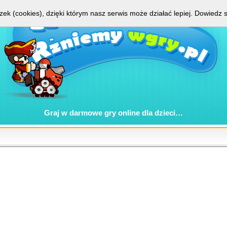
zek (cookies), dzięki którym nasz serwis może działać lepiej.
Dowiedz s
Graj w
darmowe gry online
dla dzieci…