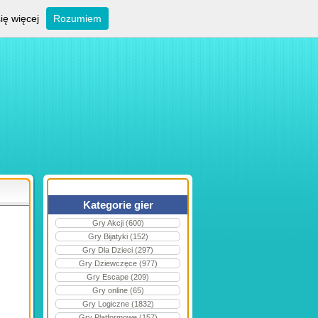
ię więcej
Rozumiem
Kategorie gier
Gry Akcji (600)
Gry Bijatyki (152)
Gry Dla Dzieci (297)
Gry Dziewczęce (977)
Gry Escape (209)
Gry online (65)
Gry Logiczne (1832)
Gry Platformowe (157)