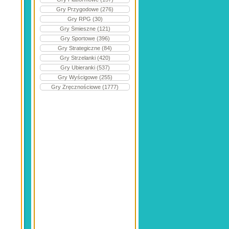
Gry Przygodowe (276)
Gry RPG (30)
Gry Śmieszne (121)
Gry Sportowe (396)
Gry Strategiczne (84)
Gry Strzelanki (420)
Gry Ubieranki (537)
Gry Wyścigowe (255)
Gry Zręcznościowe (1777)