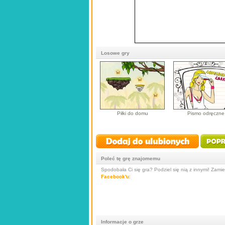
Losowe gry
Piłki do domu
Pismo odręczne
Poleć tę grę znajomemu
Spodobała Ci się gra? Podziel się nią z innymi! Zamieś
Facebook'u
:
Informacje o grze