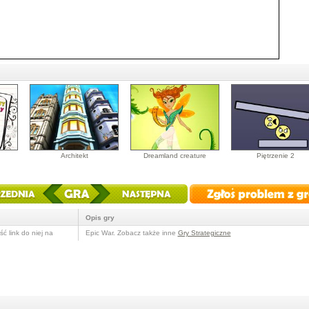
Architekt
Dreamland creature
Piętrzenie 2
Opis gry
ć link do niej na
Epic War. Zobacz także inne
Gry Strategiczne