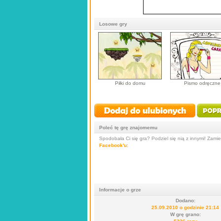
Losowe gry
Piłki do domu
Pismo odręczne
Poleć tę grę znajomemu
Spodobała Ci się gra? Podziel się nią z innymi! Zamieś
Facebook'u
:
Informacje o grze
Dodano:
25.09.2010 o godzinie 21:14
W grę grano: