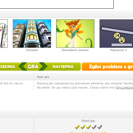
Architekt
Dreamland creature
Piętrzenie 2
Opis gry
ć link do niej na
Dopasuj jak najszybciej trzy jednakowe elementy, aby otrzymać idealny
dla siebie. Do gry należy użyć myszki.. Zobacz także inne
Gry Logiczn
Oceń grę