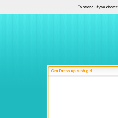
Ta strona używa ciastec
Gra Dress up rush girl