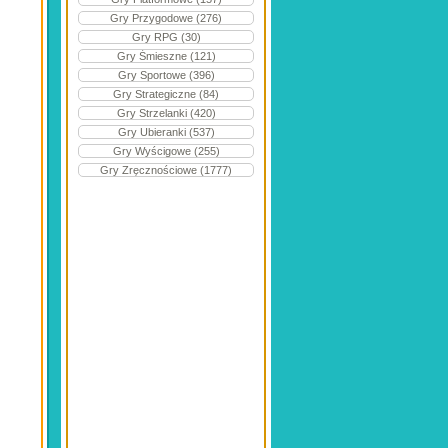
Gry Przygodowe (276)
Gry RPG (30)
Gry Śmieszne (121)
Gry Sportowe (396)
Gry Strategiczne (84)
Gry Strzelanki (420)
Gry Ubieranki (537)
Gry Wyścigowe (255)
Gry Zręcznościowe (1777)