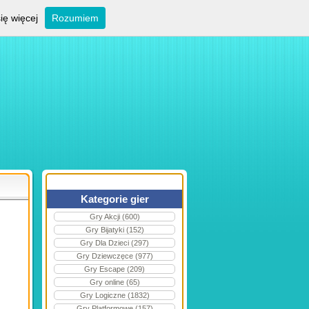
ię więcej
Rozumiem
Kategorie gier
Gry Akcji (600)
Gry Bijatyki (152)
Gry Dla Dzieci (297)
Gry Dziewczęce (977)
Gry Escape (209)
Gry online (65)
Gry Logiczne (1832)
Gry Platformowe (157)