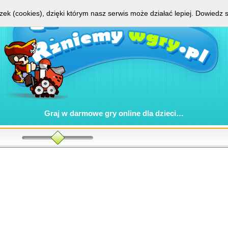
zek (cookies), dzięki którym nasz serwis może działać lepiej.
Dowiedz s
Graj w
darmowe gry online
dla dzieci…