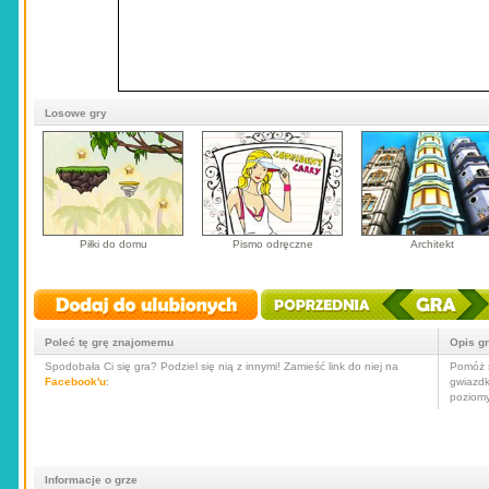
Losowe gry
Piłki do domu
Pismo odręczne
Architekt
Poleć tę grę znajomemu
Opis g
Spodobała Ci się gra? Podziel się nią z innymi! Zamieść link do niej na
Pomóż s
Facebook'u
:
gwiazdk
poziomy
Informacje o grze