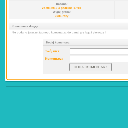
Dodano:
25.08.2013 o godzinie 17:15
W grę grano:
3081 razy
Komentarze do gry
Nie dodano jeszcze żadnego komentarza do danej gry, bądź pierwszy !!
Dodaj komentarz
Twój nick:
Komentarz: