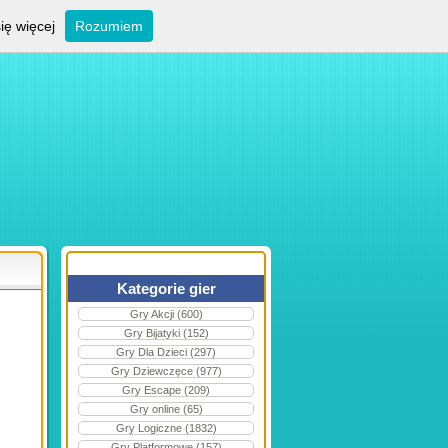
ię więcej
Rozumiem
Kategorie gier
Gry Akcji (600)
Gry Bijatyki (152)
Gry Dla Dzieci (297)
Gry Dziewczęce (977)
Gry Escape (209)
Gry online (65)
Gry Logiczne (1832)
Gry Platformowe (157)