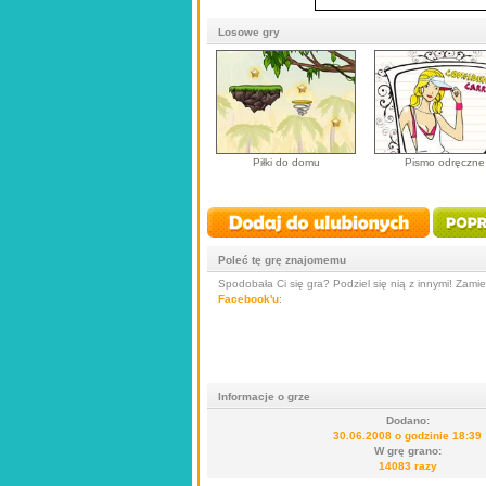
Losowe gry
Piłki do domu
Pismo odręczne
Poleć tę grę znajomemu
Spodobała Ci się gra? Podziel się nią z innymi! Zamieś
Facebook'u
:
Informacje o grze
Dodano:
30.06.2008 o godzinie 18:39
W grę grano:
14083 razy