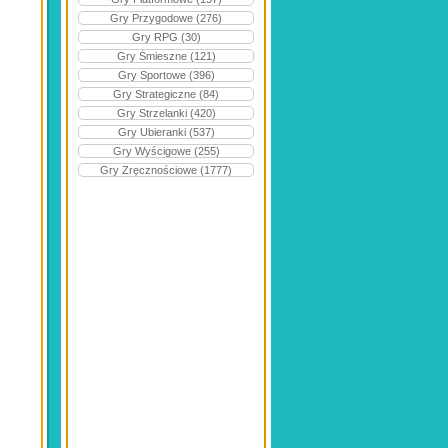
Gry Przygodowe (276)
Gry RPG (30)
Gry Śmieszne (121)
Gry Sportowe (396)
Gry Strategiczne (84)
Gry Strzelanki (420)
Gry Ubieranki (537)
Gry Wyścigowe (255)
Gry Zręcznościowe (1777)