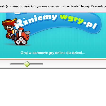
zek (cookies), dzięki którym nasz serwis może działać lepiej.
Dowiedz s
Graj w
darmowe gry online
dla dzieci…