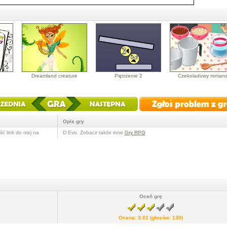
Dreamland creature
Piętrzenie 2
Czekoladowy roman
Opis gry
ć link do niej na
D Evo. Zobacz także inne
Gry RPG
Oceń grę
Ocena:
3.02
(głosów:
130
)