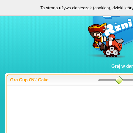
Ta strona używa ciasteczek (cookies), dzięki któ
Graj w
da
Gra Cup \'N\' Cake