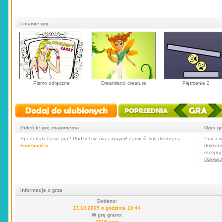
Losowe gry
Pismo odręczne
Dreamland creature
Piętrzenie 2
Poleć tę grę znajomemu
Opis g
Spodobała Ci się gra? Podziel się nią z innymi! Zamieść link do niej na
Praca w
Facebook'u
:
dokładn
recepty
Dziewc
Informacje o grze
Dodano:
13.10.2009 o godzinie 10:44
W grę grano:
4219 razy