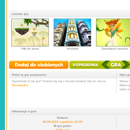
Losowe gry
Piłki do domu
Architekt
Dreamland creature
Poleć tę grę znajomemu
Opis g
Spodobała Ci się gra? Podziel się nią z innymi! Zamieść link do niej na
Wykaż s
Facebook'u
:
Wykorzy
także i
Informacje o grze
Dodano:
08.09.2010 o godzinie 20:39
W grę grano:
3646 razy