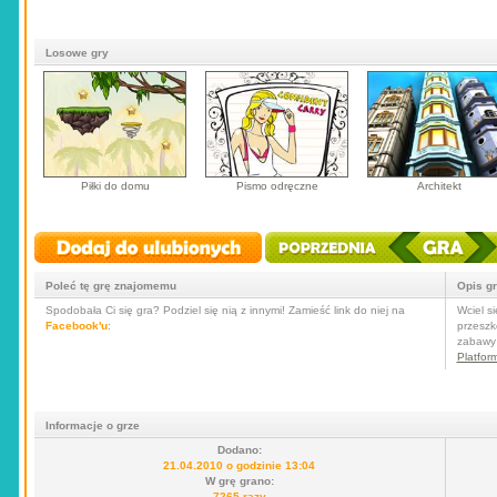
Losowe gry
Piłki do domu
Pismo odręczne
Architekt
Poleć tę grę znajomemu
Opis g
Spodobała Ci się gra? Podziel się nią z innymi! Zamieść link do niej na
Wciel s
Facebook'u
:
przeszk
zabawy p
Platfor
Informacje o grze
Dodano:
21.04.2010 o godzinie 13:04
W grę grano:
7265 razy