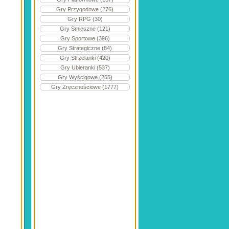
Gry Przygodowe (276)
Gry RPG (30)
Gry Śmieszne (121)
Gry Sportowe (396)
Gry Strategiczne (84)
Gry Strzelanki (420)
Gry Ubieranki (537)
Gry Wyścigowe (255)
Gry Zręcznościowe (1777)