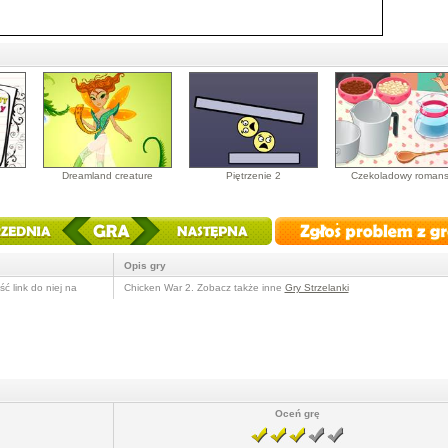
Dreamland creature
Piętrzenie 2
Czekoladowy roman
Opis gry
ć link do niej na
Chicken War 2. Zobacz także inne
Gry Strzelanki
Oceń grę