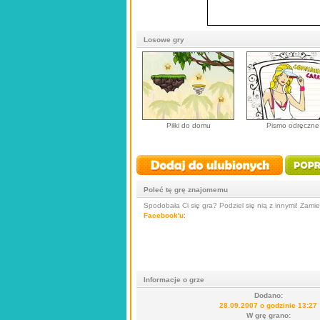
Losowe gry
Piłki do domu
Pismo odręczne
Poleć tę grę znajomemu
Spodobała Ci się gra? Podziel się nią z innymi! Zamieś
Facebook'u
:
Informacje o grze
Dodano:
28.09.2007 o godzinie 13:27
W grę grano: