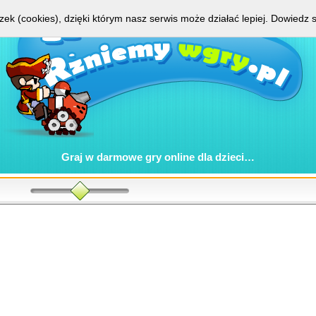
zek (cookies), dzięki którym nasz serwis może działać lepiej.
Dowiedz s
Graj w
darmowe gry online
dla dzieci…