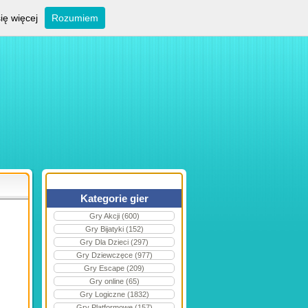
ię więcej
Rozumiem
Kategorie gier
Gry Akcji (600)
Gry Bijatyki (152)
Gry Dla Dzieci (297)
Gry Dziewczęce (977)
Gry Escape (209)
Gry online (65)
Gry Logiczne (1832)
Gry Platformowe (157)