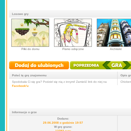
Losowe gry
Piłki do domu
Pismo odręczne
Architekt
Poleć tę grę znajomemu
Opis g
Spodobała Ci się gra? Podziel się nią z innymi! Zamieść link do niej na
Chicken
Facebook'u
:
Informacje o grze
Dodano:
29.06.2008 o godzinie 19:57
W grę grano:
12293 razy