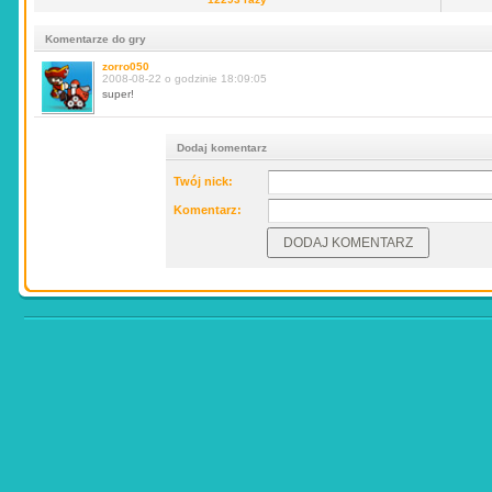
Komentarze do gry
zorro050
2008-08-22 o godzinie 18:09:05
super!
Dodaj komentarz
Twój nick:
Komentarz: