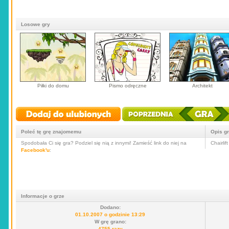
Losowe gry
Piłki do domu
Pismo odręczne
Architekt
Poleć tę grę znajomemu
Opis g
Spodobała Ci się gra? Podziel się nią z innymi! Zamieść link do niej na
Chairli
Facebook'u
:
Informacje o grze
Dodano:
01.10.2007 o godzinie 13:29
W grę grano:
4755 razy