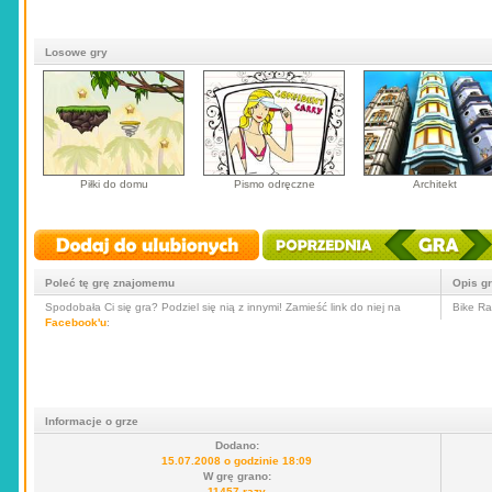
Losowe gry
Piłki do domu
Pismo odręczne
Architekt
Poleć tę grę znajomemu
Opis g
Spodobała Ci się gra? Podziel się nią z innymi! Zamieść link do niej na
Bike Ra
Facebook'u
:
Informacje o grze
Dodano:
15.07.2008 o godzinie 18:09
W grę grano:
11457 razy