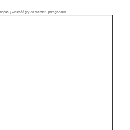
dopasuj wielkość gry do rozmiaru przeglądarki