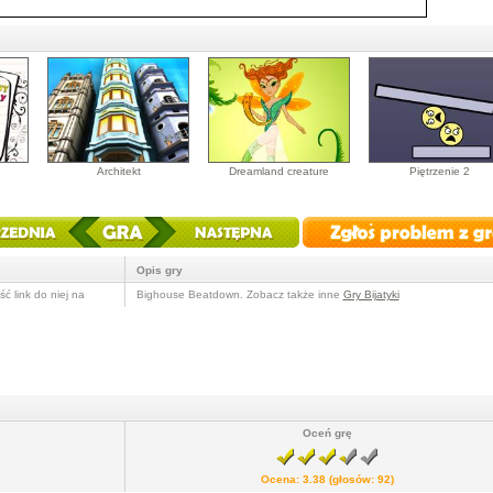
Architekt
Dreamland creature
Piętrzenie 2
Opis gry
ć link do niej na
Bighouse Beatdown. Zobacz także inne
Gry Bijatyki
Oceń grę
Ocena:
3.38
(głosów:
92
)