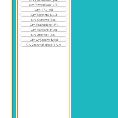
Gry Przygodowe (276)
Gry RPG (30)
Gry Śmieszne (121)
Gry Sportowe (396)
Gry Strategiczne (84)
Gry Strzelanki (420)
Gry Ubieranki (537)
Gry Wyścigowe (255)
Gry Zręcznościowe (1777)