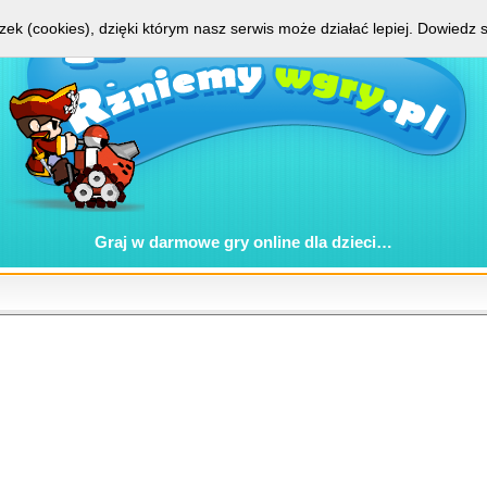
zek (cookies), dzięki którym nasz serwis może działać lepiej.
Dowiedz s
Graj w
darmowe gry online
dla dzieci…