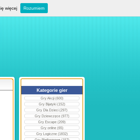
ię więcej
Rozumiem
Kategorie gier
Gry Akcji (600)
Gry Bijatyki (152)
Gry Dla Dzieci (297)
Gry Dziewczęce (977)
Gry Escape (209)
Gry online (65)
Gry Logiczne (1832)
Gry Platformowe (157)