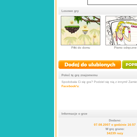
Losowe gry
Piłki do domu
Pismo odręczne
Poleć tę grę znajomemu
Spodobała Ci się gra? Podziel się nią z innymi! Zamieś
Facebook'u
:
Informacje o grze
Dodano:
07.08.2007 o godzinie 16:57
W grę grano:
34239 razy