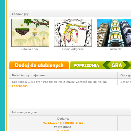
Losowe gry
Piłki do domu
Pismo odręczne
Architekt
Poleć tę grę znajomemu
Opis g
Spodobała Ci się gra? Podziel się nią z innymi! Zamieść link do niej na
Bat and
Facebook'u
:
Informacje o grze
Dodano:
01.12.2007 o godzinie 17:11
W grę grano:
4407 razy