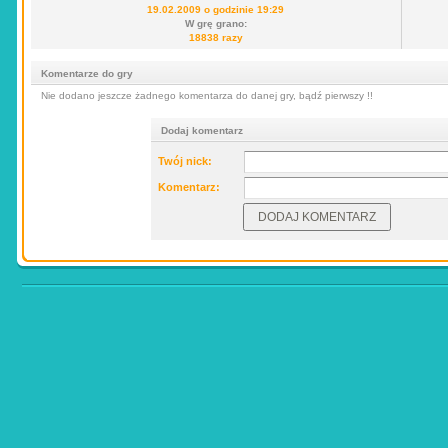
19.02.2009 o godzinie 19:29
W grę grano:
18838 razy
Komentarze do gry
Nie dodano jeszcze żadnego komentarza do danej gry, bądź pierwszy !!
Dodaj komentarz
Twój nick:
Komentarz: