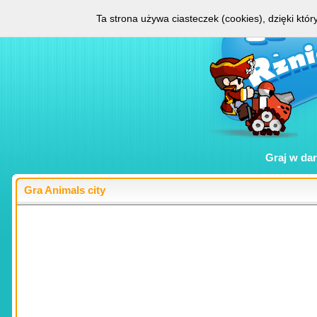
Ta strona używa ciasteczek (cookies), dzięki któ
Graj w
da
Gra Animals city