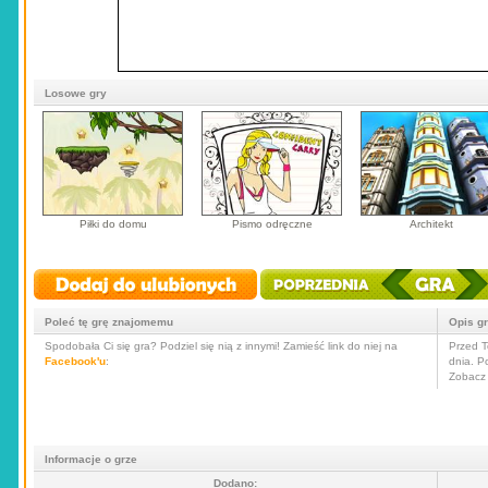
Losowe gry
Piłki do domu
Pismo odręczne
Architekt
Poleć tę grę znajomemu
Opis g
Spodobała Ci się gra? Podziel się nią z innymi! Zamieść link do niej na
Przed T
Facebook'u
:
dnia. P
Zobacz 
Informacje o grze
Dodano: