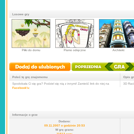
Losowe gry
Piłki do domu
Pismo odręczne
Architekt
Poleć tę grę znajomemu
Opis g
Spodobała Ci się gra? Podziel się nią z innymi! Zamieść link do niej na
3D Raci
Facebook'u
:
Informacje o grze
Dodano:
09.11.2007 o godzinie 20:53
W grę grano:
11513 razy