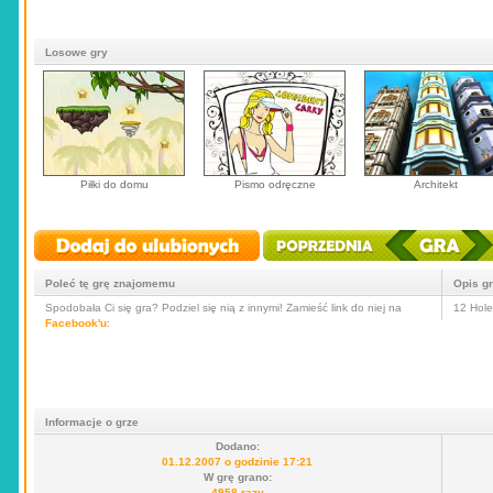
Losowe gry
Piłki do domu
Pismo odręczne
Architekt
Poleć tę grę znajomemu
Opis g
Spodobała Ci się gra? Podziel się nią z innymi! Zamieść link do niej na
12 Hole
Facebook'u
:
Informacje o grze
Dodano:
01.12.2007 o godzinie 17:21
W grę grano:
4958 razy