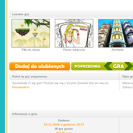
Losowe gry
Piłki do domu
Pismo odręczne
Architekt
Poleć tę grę znajomemu
Opis g
Spodobała Ci się gra? Podziel się nią z innymi! Zamieść link do niej na
Wkracza
Facebook'u
:
Zobacz 
Informacje o grze
Dodano:
03.11.2008 o godzinie 19:37
W grę grano:
16025 razy