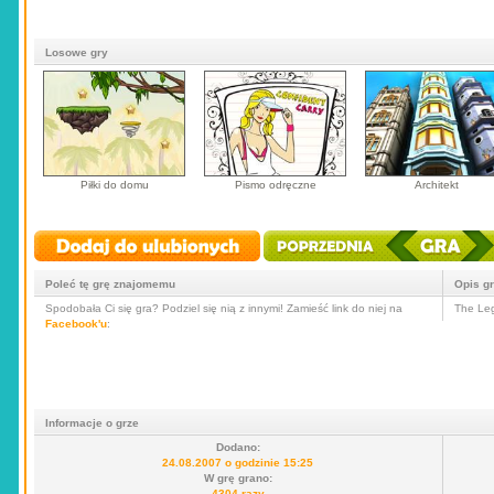
Losowe gry
Piłki do domu
Pismo odręczne
Architekt
Poleć tę grę znajomemu
Opis g
Spodobała Ci się gra? Podziel się nią z innymi! Zamieść link do niej na
The Leg
Facebook'u
:
Informacje o grze
Dodano:
24.08.2007 o godzinie 15:25
W grę grano:
4304 razy