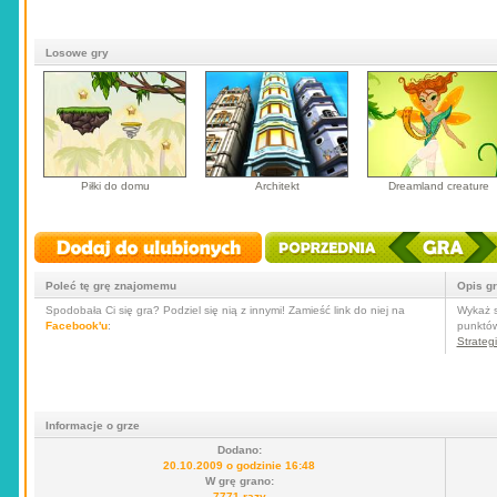
Losowe gry
Piłki do domu
Architekt
Dreamland creature
Poleć tę grę znajomemu
Opis g
Spodobała Ci się gra? Podziel się nią z innymi! Zamieść link do niej na
Wykaż s
Facebook'u
:
punktów
Strateg
Informacje o grze
Dodano:
20.10.2009 o godzinie 16:48
W grę grano:
7771 razy