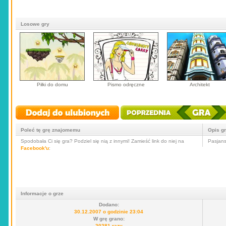
Losowe gry
Piłki do domu
Pismo odręczne
Architekt
Poleć tę grę znajomemu
Opis g
Spodobała Ci się gra? Podziel się nią z innymi! Zamieść link do niej na
Pasjans
Facebook'u
:
Informacje o grze
Dodano:
30.12.2007 o godzinie 23:04
W grę grano:
20281 razy