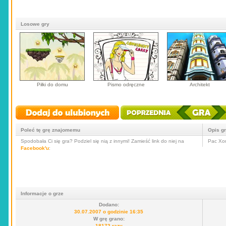
Losowe gry
Piłki do domu
Pismo odręczne
Architekt
Poleć tę grę znajomemu
Opis g
Spodobała Ci się gra? Podziel się nią z innymi! Zamieść link do niej na
Pac Xon
Facebook'u
:
Informacje o grze
Dodano:
30.07.2007 o godzinie 16:35
W grę grano:
18172 razy