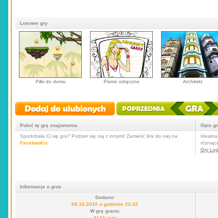
Losowe gry
Piłki do domu
Pismo odręczne
Architekt
Poleć tę grę znajomemu
Opis g
Spodobała Ci się gra? Podziel się nią z innymi! Zamieść link do niej na
Idealna
Facebook'u
:
różniąc
Gry Log
Informacje o grze
Dodano:
09.10.2010 o godzinie 22:42
W grę grano:
4147 razy