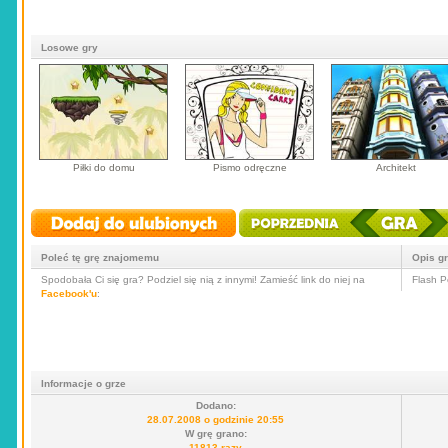
Losowe gry
Piłki do domu
Pismo odręczne
Architekt
Poleć tę grę znajomemu
Opis g
Spodobała Ci się gra? Podziel się nią z innymi! Zamieść link do niej na
Flash P
Facebook'u
:
Informacje o grze
Dodano:
28.07.2008 o godzinie 20:55
W grę grano:
11813 razy