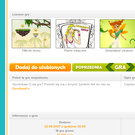
Losowe gry
Piłki do domu
Pismo odręczne
Dreamland creature
Poleć tę grę znajomemu
Opis g
Spodobała Ci się gra? Podziel się nią z innymi! Zamieść link do niej na
Capitan
Facebook'u
:
Informacje o grze
Dodano:
02.08.2007 o godzinie 16:59
W grę grano:
31338 razy