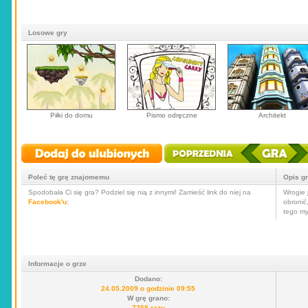
Losowe gry
Piłki do domu
Pismo odręczne
Architekt
Poleć tę grę znajomemu
Opis g
Spodobała Ci się gra? Podziel się nią z innymi! Zamieść link do niej na
Wrogie 
Facebook'u
:
obronić
tego my
Informacje o grze
Dodano:
24.05.2009 o godzinie 09:55
W grę grano:
7258 razy