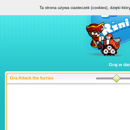
Ta strona używa ciasteczek (cookies), dzięki któ
Graj w
da
Gra Attack the furries